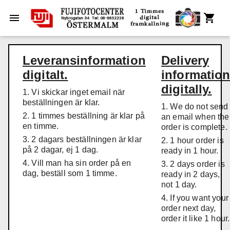
Leveransinformation
Delivery
digitalt.
informatio
digitally.
1. Vi skickar inget email när
beställningen är klar.
1. We do not send
2. 1 timmes beställning är klar på
an email when the
en timme.
order is complete.
3. 2 dagars beställningen är klar
2. 1 hour order is
på 2 dagar, ej 1 dag.
ready in 1 hour.
4. Vill man ha sin order på en
3. 2 days order is
dag, beställ som 1 timme.
ready in 2 days,
not 1 day.
4. If you want your
order next day,
order it like 1 hour.